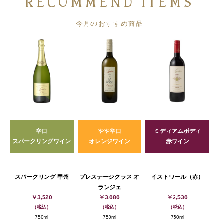
RECOMMEND ITEMS
今月のおすすめ商品
辛口
やや辛口
ミディアムボディ
スパークリングワイン
オレンジワイン
赤ワイン
スパークリング 甲州
プレステージクラス オ
イストワール（赤）
ランジェ
￥3,520
￥3,080
￥2,530
（税込）
（税込）
（税込）
750ml
750ml
750ml