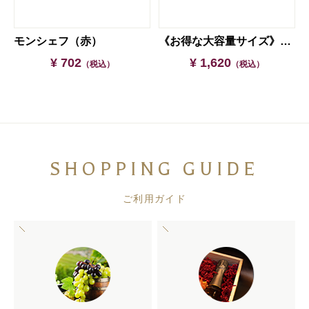
一升瓶
モンシェフ（赤）
《お得な大容量サイズ》モンシェフ（白）一升瓶
¥ 702
¥ 1,620
（税込）
（税込）
SHOPPING GUIDE
ご利用ガイド