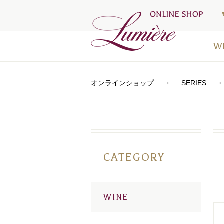
W
アートラ
おすすめ
シードル
⾚ワイン
⽩ワイン
オレンジ
ロゼワイ
デザート
お得なワ
メディア
オンラインショップ
SERIES
CATEGORY
WINE