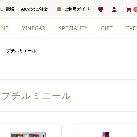
電話・FAXでのご注文
ご利用ガイド
INE
VINEGAR
SPECIALITY
GIFT
EVE
ベル
ワインセット
ワイン
ン
ワイン（甘口）
インセット
掲載商品
モンシェフ
フレーバー
ヴィネガードリンク
国産スパークリングワイン
スウィーツ
ワインベーコン
塩
その他
日本ワイン
季節の贈り物
赤白2本セット
小瓶6本箱セット
ギフト箱・紙袋のみ
プチルミエール
プチルミエール