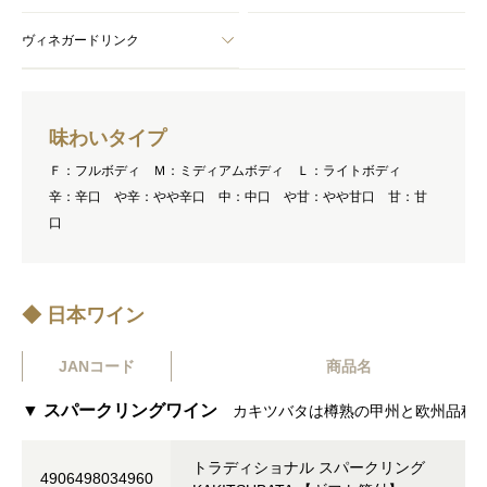
ヴィネガードリンク
味わいタイプ
Ｆ：フルボディ Ｍ：ミディアムボディ Ｌ：ライトボディ
辛：辛口 や辛：やや辛口 中：中口 や甘：やや甘口 甘：甘
口
◆ 日本ワイン
JANコード
商品名
▼ スパークリングワイン
カキツバタは樽熟の甲州と欧州品種
トラディショナル スパークリング
4906498034960