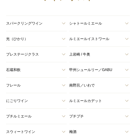
スパークリングワイン
シャトールミエール
光（ひかり）
ルミエールイストワール
プレステージクラス
上岩崎 / 牛奥
石蔵和飲
甲州シュールリー／GABU
フレール
南野呂／いわで
にごりワイン
ルミエールカデット
プチルミエール
プチプチ
スウィートワイン
梅酒