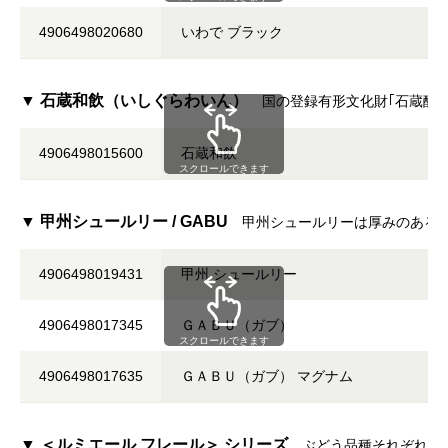
4906498020680
いわで ブラック
▼ 石蔵和飲（いしぐらわいん）
国の登録有形文化財｢石蔵醗
4906498015600
石蔵和飲
スクロールできます
▼ 甲州シュールリー / GABU
甲州シュールリーは厚みのある
4906498019431
甲州 シュールリー
4906498017345
ＧＡＢＵ（ガブ）
スクロールできます
4906498017635
ＧＡＢＵ（ガブ） マグナム
▼ ＜ルミエール フレール＞ シリーズ
ぶどう品種それぞれの