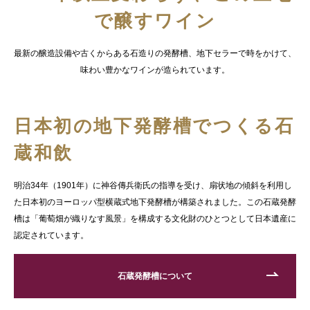
で醸すワイン
最新の醸造設備や古くからある石造りの発酵槽、地下セラーで時をかけて、
味わい豊かなワインが造られています。
日本初の地下発酵槽で
つくる石
蔵和飲
明治34年（1901年）に神谷傳兵衛氏の指導を受け、扇状地の傾斜を利用し
た日本初のヨーロッパ型横蔵式地下発酵槽が構築されました。この石蔵発酵
槽は「葡萄畑が織りなす風景」を構成する文化財のひとつとして日本遺産に
認定されています。
石蔵発酵槽について