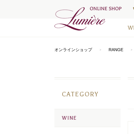
W
アートラ
おすすめ
シードル
⾚ワイン
⽩ワイン
オレンジ
ロゼワイ
デザート
お得なワ
メディア
オンラインショップ
RANGE
CATEGORY
WINE