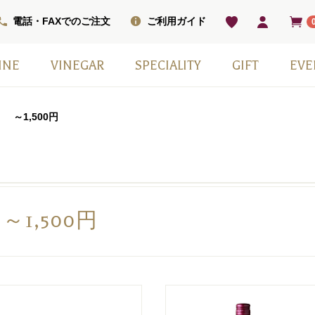
電話・FAXでのご注文
ご利用ガイド
INE
VINEGAR
SPECIALITY
GIFT
EVE
ベル
ワインセット
ワイン
ン
ワイン（甘口）
インセット
掲載商品
モンシェフ
フレーバー
ヴィネガードリンク
国産スパークリングワイン
スウィーツ
ワインベーコン
塩
その他
日本ワイン
季節の贈り物
赤白2本セット
小瓶6本箱セット
ギフト箱・紙袋のみ
～1,500円
～1,500円