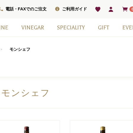
電話・FAXでのご注文
ご利用ガイド
INE
VINEGAR
SPECIALITY
GIFT
EVE
ベル
ワインセット
ワイン
ン
ワイン（甘口）
インセット
掲載商品
モンシェフ
フレーバー
ヴィネガードリンク
国産スパークリングワイン
スウィーツ
ワインベーコン
塩
その他
日本ワイン
季節の贈り物
赤白2本セット
小瓶6本箱セット
ギフト箱・紙袋のみ
モンシェフ
モンシェフ