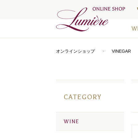
W
アートラ
おすすめ
シードル
⾚ワイン
⽩ワイン
オレンジ
ロゼワイ
デザート
お得なワ
メディア
オンラインショップ
VINEGAR
CATEGORY
WINE