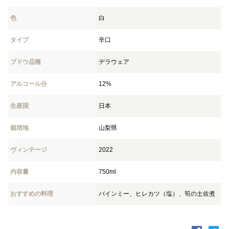
色
白
タイプ
辛口
ブドウ品種
デラウェア
アルコール分
12%
生産国
日本
栽培地
山梨県
ヴィンテージ
2022
内容量
750ml
おすすめの料理
バインミー、ヒレカツ（塩）、筍の土佐煮