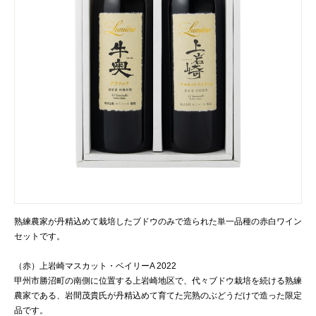
熟練農家が丹精込めて栽培したブドウのみで造られた単一品種の赤白ワイン
セットです。
（赤）上岩崎マスカット・ベイリーA 2022
甲州市勝沼町の南側に位置する上岩崎地区で、代々ブドウ栽培を続ける熟練
農家である、岩間茂貴氏が丹精込めて育てた完熟のぶどうだけで造った限定
品です。