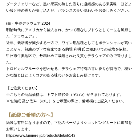
ダークチェリーなど、黒い果実の熟した香りに凝縮感のある果実味、ほどよ
い酸と樽の香りが溶け込んだ、バランスの良い味わいをお楽しみください。
(白）牛奥デラウェア 2024
明治時代にアメリカから輸入され、かつて種なしブドウとして一世を風靡し
た「デラウェア」。
近年、栽培者が減少する一方で、ワイン用品種としてもポテンシャルが高い
ことから、熟練のブドウ農家である的場 利明 氏に種ありでの栽培を依頼。
甲州市牛奥地区で、丹精込めて栽培された良質なデラウェアのみで造りまし
た。
トロピカルフルーツを想わせる、デラウェア特有の甘い香りが特徴で、穏や
かな酸とほどよくコクのある味わいをお楽しみ頂けます。
【ご注意ください】
※こちらの商品価格は、ギフト箱代金（￥275）が含まれております。
※包装紙 及び 熨斗（のし）をご希望の際は、備考欄にご記入ください。
【紙袋ご希望の方へ】
紙袋は有料になりますので、下記のページよりショッピングカートに追加を
お願いします。
https://www.lumiere.jp/products/detail/143