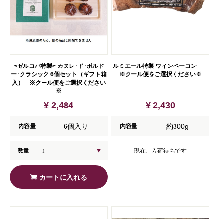
<ゼルコバ特製> カヌレ･ド･ボルド
ルミエール特製 ワインベーコン
ー･クラシック 6個セット（ギフト箱
※クール便をご選択ください※
入） ※クール便をご選択ください
※
¥ 2,484
¥ 2,430
6個入り
約300g
内容量
内容量
数量
現在、入荷待ちです
カートに入れる