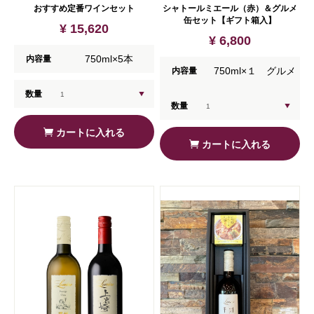
おすすめ定番ワインセット
シャトールミエール（赤）＆グルメ
缶セット【ギフト箱入】
¥ 15,620
¥ 6,800
750ml×5本
内容量
750ml×１ グルメ
内容量
数量
缶×1
数量
カートに入れる
カートに入れる