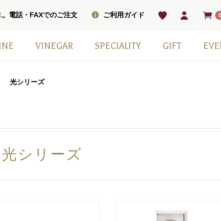
電話・FAXでのご注文
ご利用ガイド
INE
VINEGAR
SPECIALITY
GIFT
EVE
ベル
ワインセット
ワイン
ン
ワイン（甘口）
インセット
掲載商品
モンシェフ
フレーバー
ヴィネガードリンク
国産スパークリングワイン
スウィーツ
ワインベーコン
塩
その他
日本ワイン
季節の贈り物
赤白2本セット
小瓶6本箱セット
ギフト箱・紙袋のみ
光シリーズ
光シリーズ