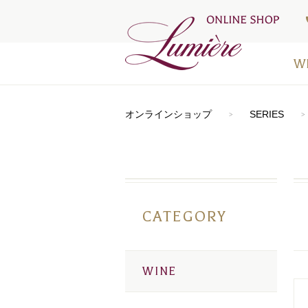
W
アートラ
おすすめ
シードル
⾚ワイン
⽩ワイン
オレンジ
ロゼワイ
デザート
お得なワ
メディア
オンラインショップ
SERIES
CATEGORY
WINE