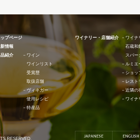
トップページ
ワイナリー・店舗紹介
－
ワイナ
最新情報
石蔵和
商品紹介
－
ワイン
スパー
ワインリスト
－
ルミエ
受賞歴
－
ショッ
取扱店舗
－
レスト
－
ヴィネガー
－
近隣の
使用レシピ
－
ワイナ
－
特産品
JAPANESE
ENGLISH
HTS RESERVED.