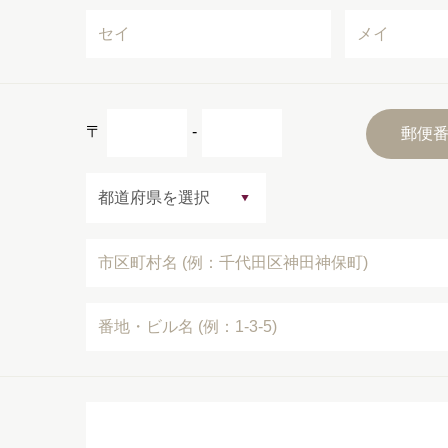
〒
-
郵便