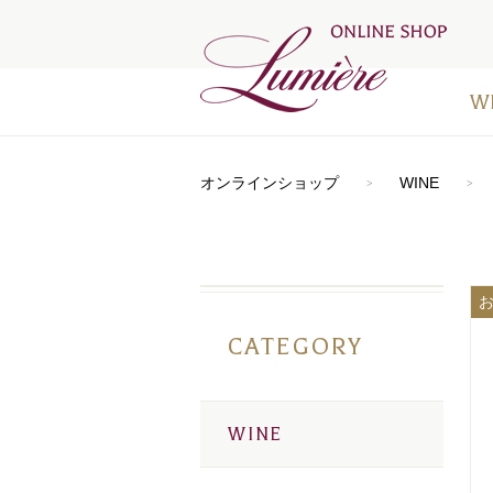
W
アートラ
おすすめ
シードル
⾚ワイン
⽩ワイン
オレンジ
ロゼワイ
デザート
お得なワ
メディア
オンラインショップ
WINE
CATEGORY
WINE