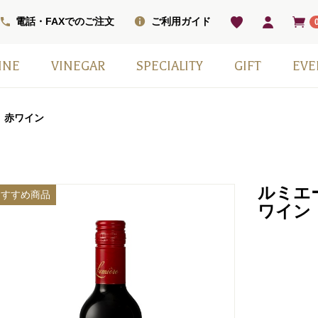
電話・FAXでのご注文
ご利用ガイド
INE
VINEGAR
SPECIALITY
GIFT
EVE
ベル
ワインセット
ワイン
ン
ワイン（甘口）
インセット
掲載商品
モンシェフ
フレーバー
ヴィネガードリンク
国産スパークリングワイン
スウィーツ
ワインベーコン
塩
その他
日本ワイン
季節の贈り物
赤白2本セット
小瓶6本箱セット
ギフト箱・紙袋のみ
⾚ワイン
ルミエ
おすすめ商品
ワイン