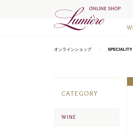
W
アートラ
おすすめ
シードル
⾚ワイン
⽩ワイン
オレンジ
ロゼワイ
デザート
お得なワ
メディア
オンラインショップ
SPECIALITY
CATEGORY
WINE