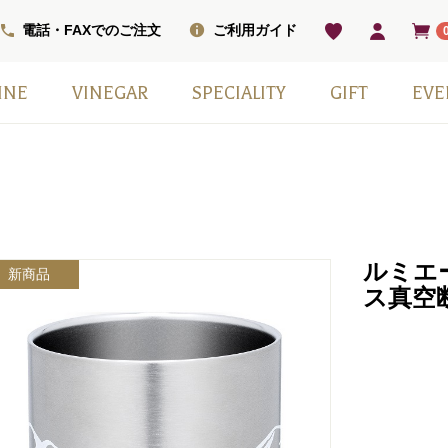
電話・FAXでのご注文
ご利用ガイド
INE
VINEGAR
SPECIALITY
GIFT
EVE
ベル
ワインセット
ワイン
ン
ワイン（甘口）
インセット
掲載商品
モンシェフ
フレーバー
ヴィネガードリンク
国産スパークリングワイン
スウィーツ
ワインベーコン
塩
その他
日本ワイン
季節の贈り物
赤白2本セット
小瓶6本箱セット
ギフト箱・紙袋のみ
ルミエ
新商品
ス真空