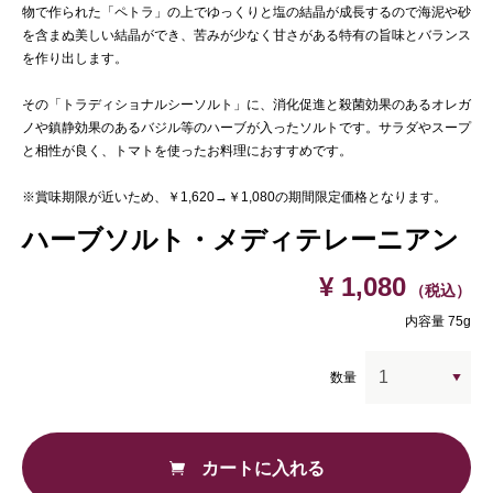
物で作られた「ペトラ」の上でゆっくりと塩の結晶が成長するので海泥や砂
を含まぬ美しい結晶ができ、苦みが少なく甘さがある特有の旨味とバランス
を作り出します。
その「トラディショナルシーソルト」に、消化促進と殺菌効果のあるオレガ
ノや鎮静効果のあるバジル等のハーブが入ったソルトです。サラダやスープ
と相性が良く、トマトを使ったお料理におすすめです。
※賞味期限が近いため、￥1,620→￥1,080の期間限定価格となります。
ハーブソルト・メディテレーニアン
¥ 1,080
（税込）
内容量 75g
数量
カートに入れる