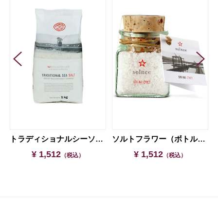
25ｇ
トラディショナルシーソルト（ポリバック入）１kg
ソルトフラワー（ボトル入）70ｇ
¥ 1,512
¥ 1,512
（税込）
（税込）