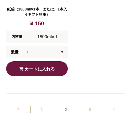
紙袋（1800ml×1本、または、1本入
りギフト箱用）
¥ 150
1800ml×１
内容量
数量
カートに入れる
<
1
2
3
4