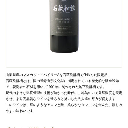
山梨県産のマスカット・ベイリーAを石蔵発酵槽で仕込んだ限定品。
石蔵発酵槽とは、国の登録有形文化財に指定されている歴史的な醸造設備
で、花崗岩の石材を用いて1901年に制作された地下発酵槽です。
現代のような温度管理の技術が無かった時代に、地熱の力で発酵温度を安定
させ、より高品質なワインを造ろうと努力した先人達の努力が伺えます。
このワインは、苺のようなアロマと酸、柔らかなタンニンを含んだ、親しみ
やすい味わいです。