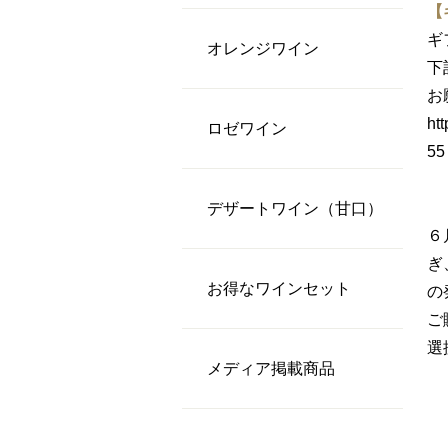
【
ギ
オレンジワイン
下
お
ht
ロゼワイン
55
デザートワイン（甘口）
６
ぎ
お得なワインセット
の
ご
選
メディア掲載商品