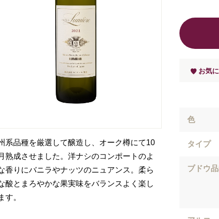
お気に
色
州系品種を厳選して醸造し、オーク樽にて10
タイプ
月熟成させました。洋ナシのコンポートのよ
ブドウ品
な香りにバニラやナッツのニュアンス。柔ら
な酸とまろやかな果実味をバランスよく楽し
ます。