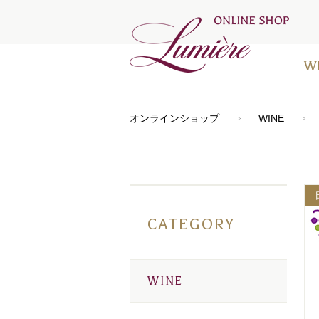
W
アートラ
おすすめ
シードル
⾚ワイン
⽩ワイン
オレンジ
ロゼワイ
デザート
お得なワ
メディア
オンラインショップ
WINE
CATEGORY
WINE