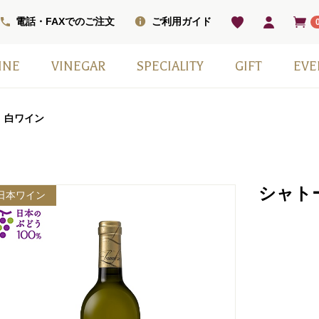
電話・FAXでのご注文
ご利用ガイド
INE
VINEGAR
SPECIALITY
GIFT
EVE
ベル
ワインセット
ワイン
ン
ワイン（甘口）
インセット
掲載商品
モンシェフ
フレーバー
ヴィネガードリンク
国産スパークリングワイン
スウィーツ
ワインベーコン
塩
その他
日本ワイン
季節の贈り物
赤白2本セット
小瓶6本箱セット
ギフト箱・紙袋のみ
⽩ワイン
シャト
日本ワイン