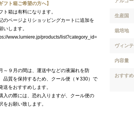
アルコー
ギフト箱ご希望の方へ】
フト箱は有料になります。
生産国
記のページよりショッピングカートに追加を
願いします。
栽培地
tps://www.lumiere.jp/products/list?category_id=
ヴィンテ
内容量
月～９月の間は、運送中などの液漏れを防
おすすめ
、品質を保持するため、クール便（￥330）で
発送をおすすめします。
購入の際には、恐れ入りますが、クール便の
択をお願い致します。