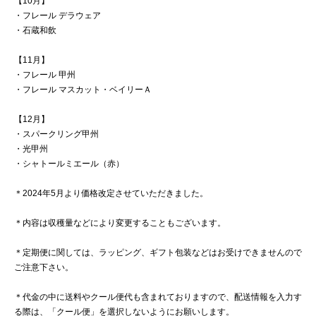
【10月】
・フレール デラウェア
・石蔵和飲
【11月】
・フレール 甲州
・フレール マスカット・ベイリーＡ
【12月】
・スパークリング甲州
・光甲州
・シャトールミエール（赤）
＊2024年5月より価格改定させていただきました。
＊内容は収穫量などにより変更することもございます。
＊定期便に関しては、ラッピング、ギフト包装などはお受けできませんので
ご注意下さい。
＊代金の中に送料やクール便代も含まれておりますので、配送情報を入力す
る際は、「クール便」を選択しないようにお願いします。