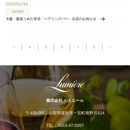
2025/01/30
EVENT
大阪・阪急うめだ本店「ペアリングバー」出店のお知らせ
<
>
4
5
6
7
8
株式会社 ルミエール
〒405-0052 山梨県笛吹市一宮町南野呂624
TEL：0553-47-0207