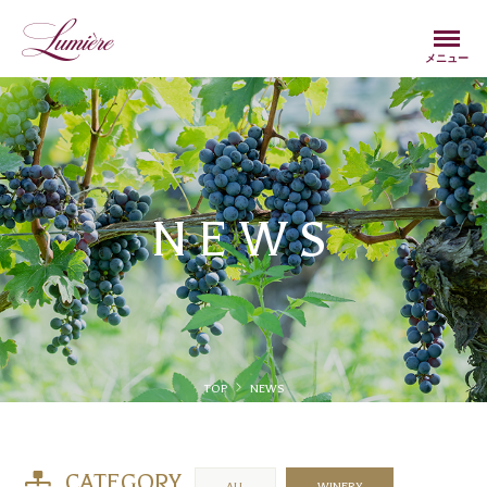
Menu
メニュー
NEWS
TOP
NEWS
CATEGORY
ALL
WINERY