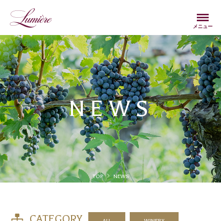
Menu
メニュー
NEWS
TOP
NEWS
CATEGORY
ALL
WINERY