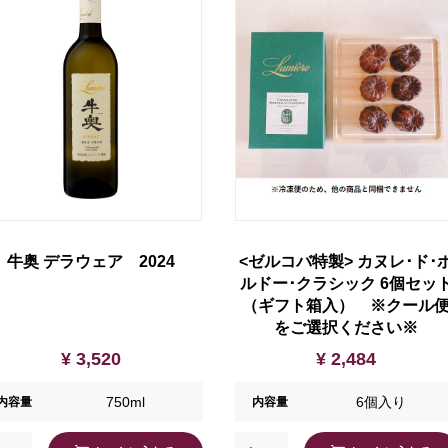
牛奥 デラウェア 2024
<ゼルコバ特製> カヌレ･ド･
ルドー･クラシック 6個セッ
（ギフト箱入） ※クール
をご選択ください※
¥ 3,520
¥ 2,484
750ml
6個入り
内容量
内容量