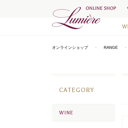
W
アートラ
おすすめ
シードル
⾚ワイン
⽩ワイン
オレンジ
ロゼワイ
デザート
お得なワ
メディア
オンラインショップ
RANGE
CATEGORY
WINE