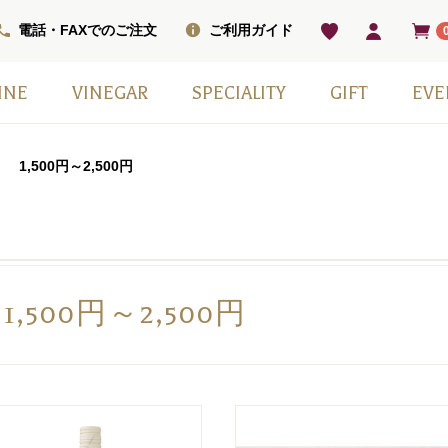
電話・FAXでのご注文
ご利用ガイド
INE
VINEGAR
SPECIALITY
GIFT
EVE
ベル
ワインセット
ワイン
ン
ワイン（甘口）
インセット
掲載商品
モンシェフ
フレーバー
ヴィネガードリンク
国産スパークリングワイン
スウィーツ
ワインベーコン
塩
その他
日本ワイン
季節の贈り物
赤白2本セット
小瓶6本箱セット
ギフト箱・紙袋のみ
1,500円～2,500円
1,500円～2,500円