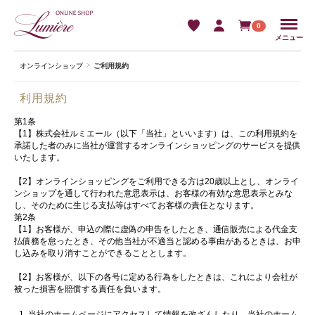
Menu
0
メニュー
オンラインショップ
ご利用規約
利用規約
第1条
【1】株式会社ルミエール（以下「当社」といいます）は、この利用規約を
承諾した者のみに当社が運営するオンラインショッピングのサービスを提供
いたします。
【2】オンラインショッピングをご利用できる方は20歳以上とし、オンライ
ンショップを通して行われた意思表示は、お客様の有効な意思表示とみな
し、そのために生じる支払等はすべてお客様の責任となります。
第2条
【1】お客様が、申込の際に虚偽の申告をしたとき、通信販売による代金支
払債務を怠ったとき、その他当社が不適当と認める事由があるときは、お申
し込みを取り消すことができることとします。
【2】お客様が、以下の各号に定める行為をしたときは、これにより会社が
被った損害を賠償する責任を負います。
当社のホームページにアクセスして情報を改ざんしたり、当社のホーム