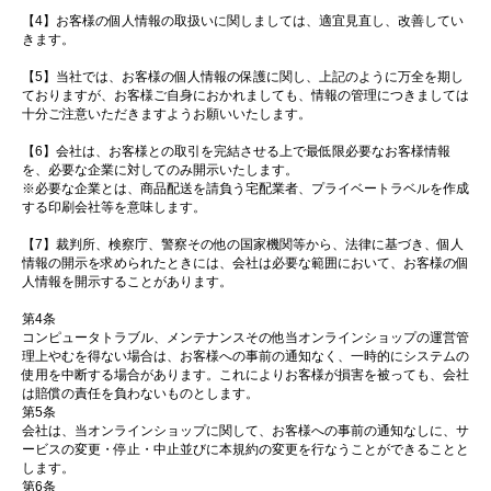
【4】お客様の個人情報の取扱いに関しましては、適宜見直し、改善してい
きます。
【5】当社では、お客様の個人情報の保護に関し、上記のように万全を期し
ておりますが、お客様ご自身におかれましても、情報の管理につきましては
十分ご注意いただきますようお願いいたします。
【6】会社は、お客様との取引を完結させる上で最低限必要なお客様情報
を、必要な企業に対してのみ開示いたします。
※必要な企業とは、商品配送を請負う宅配業者、プライベートラベルを作成
する印刷会社等を意味します。
【7】裁判所、検察庁、警察その他の国家機関等から、法律に基づき、個人
情報の開示を求められたときには、会社は必要な範囲において、お客様の個
人情報を開示することがあります。
第4条
コンピュータトラブル、メンテナンスその他当オンラインショップの運営管
理上やむを得ない場合は、お客様への事前の通知なく、一時的にシステムの
使用を中断する場合があります。これによりお客様が損害を被っても、会社
は賠償の責任を負わないものとします。
第5条
会社は、当オンラインショップに関して、お客様への事前の通知なしに、サ
ービスの変更・停止・中止並びに本規約の変更を行なうことができることと
します。
第6条