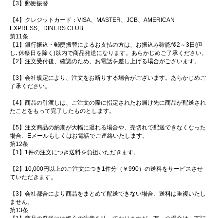
【3】郵便振替
【4】クレジットカード：VISA、MASTER、JCB、AMERICAN
EXPRESS、DINERS CLUB
第11条
【1】銀行振込・郵便振替によるお支払の方は、お振込み確認後2～3日(但
し､休祭日を除く)以内で商品発送になります。あらかじめご了承ください。
【2】注文受付後、確認のため、お電話を差し上げる場合がございます。
【3】会社規定により、注文をお断りする場合がございます。あらかじめご
了承ください。
【4】商品の引渡しは、ご注文の際に指定されたお届け先に商品が配送され
たことをもって完了したものとします。
【5】注文商品の納期が大幅に遅れる場合や、売切れで配送できなくなった
場合、Eメールもしくはお電話でご連絡いたします。
第12条
【1】1件の注文につき送料を負担いただきます。
【2】10,000円以上のご注文につき1件分（￥990）の送料をサービスさせ
ていただきます。
【3】会社都合により商品をまとめて配送できない場合、送料は重複いたし
ません。
第13条