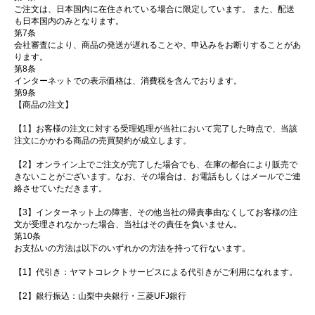
ご注文は、日本国内に在住されている場合に限定しています。 また、配送
も日本国内のみとなります。
第7条
会社審査により、商品の発送が遅れることや、申込みをお断りすることがあ
ります。
第8条
インターネットでの表示価格は、消費税を含んでおります。
第9条
【商品の注文】
【1】お客様の注文に対する受理処理が当社において完了した時点で、当該
注文にかかわる商品の売買契約が成立します。
【2】オンライン上でご注文が完了した場合でも、在庫の都合により販売で
きないことがございます。なお、その場合は、お電話もしくはメールでご連
絡させていただきます。
【3】インターネット上の障害、その他当社の帰責事由なくしてお客様の注
文が受理されなかった場合、当社はその責任を負いません。
第10条
お支払いの方法は以下のいずれかの方法を持って行ないます。
【1】代引き：ヤマトコレクトサービスによる代引きがご利用になれます。
【2】銀行振込：山梨中央銀行・三菱UFJ銀行