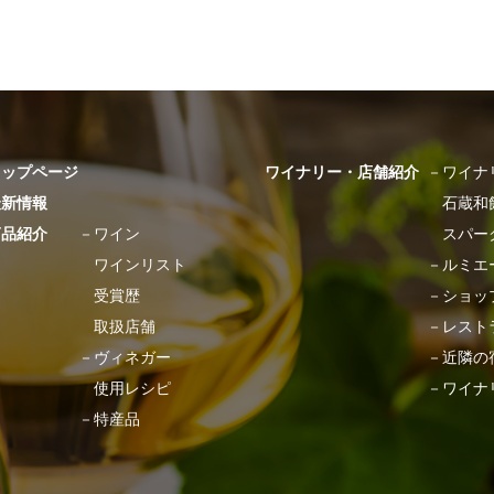
トップページ
ワイナリー・店舗紹介
－
ワイナ
最新情報
石蔵和
商品紹介
－
ワイン
スパー
ワインリスト
－
ルミエ
受賞歴
－
ショッ
取扱店舗
－
レスト
－
ヴィネガー
－
近隣の
使用レシピ
－
ワイナ
－
特産品