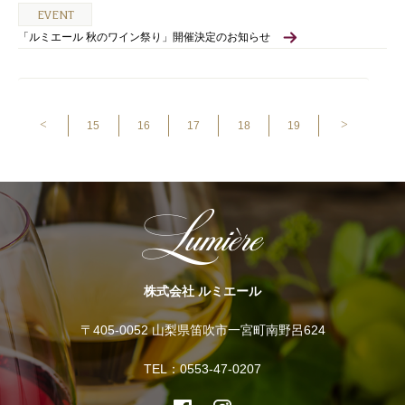
EVENT
「ルミエール 秋のワイン祭り」開催決定のお知らせ
<
>
15
16
17
18
19
株式会社 ルミエール
〒405-0052 山梨県笛吹市一宮町南野呂624
TEL：0553-47-0207