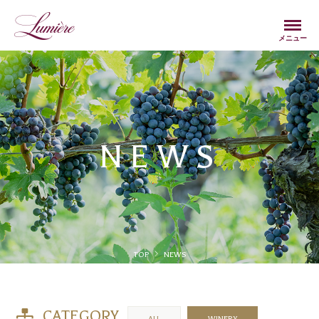
Menu
メニュー
NEWS
TOP
NEWS
CATEGORY
ALL
WINERY