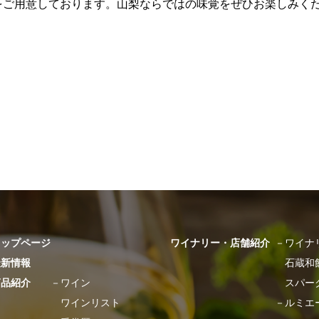
をご用意しております。山梨ならではの味覚をぜひお楽しみく
トップページ
ワイナリー・店舗紹介
－
ワイナ
最新情報
石蔵和
商品紹介
－
ワイン
スパー
ワインリスト
－
ルミエ