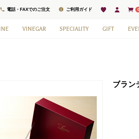
電話・FAXでのご注文
ご利用ガイド
INE
VINEGAR
SPECIALITY
GIFT
EVE
ベル
ワインセット
ワイン
ン
ワイン（甘口）
インセット
掲載商品
モンシェフ
フレーバー
ヴィネガードリンク
国産スパークリングワイン
スウィーツ
ワインベーコン
塩
その他
日本ワイン
季節の贈り物
赤白2本セット
小瓶6本箱セット
ギフト箱・紙袋のみ
ブラン