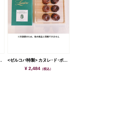
白セット【ギフト箱入】
<ゼルコバ特製> カヌレ･ド･ボルドー･クラシック 6個セット（ギフト箱入） ※クール便をご選択ください※
¥ 2,484
（税込）