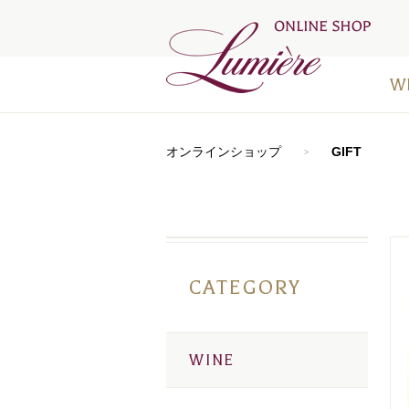
W
アートラ
おすすめ
シードル
⾚ワイン
⽩ワイン
オレンジ
ロゼワイ
デザート
お得なワ
メディア
オンラインショップ
GIFT
CATEGORY
WINE