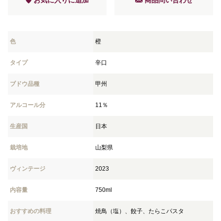
お気に入りに追加
商品問い合わせ
色
橙
タイプ
辛口
ブドウ品種
甲州
アルコール分
11％
生産国
日本
栽培地
山梨県
ヴィンテージ
2023
内容量
750ml
おすすめの料理
焼鳥（塩）、餃子、たらこパスタ