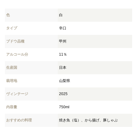
色
白
タイプ
辛口
ブドウ品種
甲州
アルコール分
11％
生産国
日本
栽培地
山梨県
ヴィンテージ
2025
内容量
750ml
おすすめの料理
焼き魚（塩）、から揚げ、豚しゃぶ