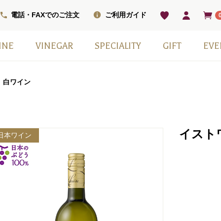
電話・FAXでのご注文
ご利用ガイド
INE
VINEGAR
SPECIALITY
GIFT
EVE
ベル
ワインセット
ワイン
ン
ワイン（甘口）
インセット
掲載商品
モンシェフ
フレーバー
ヴィネガードリンク
国産スパークリングワイン
スウィーツ
ワインベーコン
塩
その他
日本ワイン
季節の贈り物
赤白2本セット
小瓶6本箱セット
ギフト箱・紙袋のみ
⽩ワイン
イストワ
日本ワイン