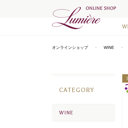
W
アートラ
おすすめ
シードル
⾚ワイン
⽩ワイン
オレンジ
ロゼワイ
デザート
お得なワ
メディア
オンラインショップ
WINE
CATEGORY
WINE