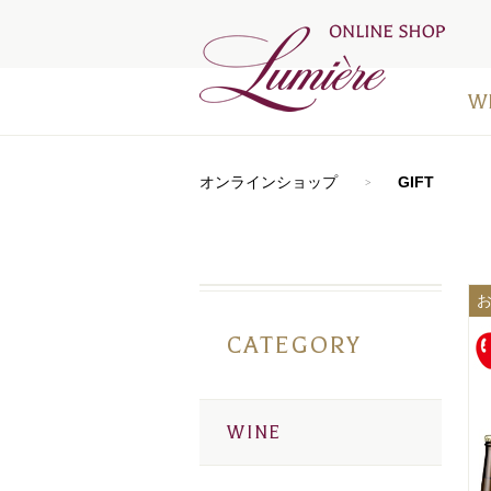
W
アートラ
おすすめ
シードル
⾚ワイン
⽩ワイン
オレンジ
ロゼワイ
デザート
お得なワ
メディア
オンラインショップ
GIFT
CATEGORY
WINE