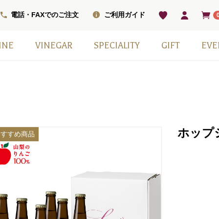
電話・FAXでのご注文
ご利用ガイド
INE
VINEGAR
SPECIALITY
GIFT
EVE
ベル
ワインセット
ワイン
ン
ワイン（甘口）
インセット
掲載商品
モンシェフ
フレーバー
ヴィネガードリンク
国産スパークリングワイン
スウィーツ
ワインベーコン
塩
その他
日本ワイン
季節の贈り物
赤白2本セット
小瓶6本箱セット
ギフト箱・紙袋のみ
ホップ
おすすめ商品