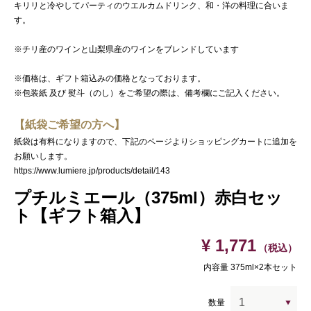
キリリと冷やしてパーティのウエルカムドリンク、和・洋の料理に合いま
す。
※チリ産のワインと山梨県産のワインをブレンドしています
※価格は、ギフト箱込みの価格となっております。
※包装紙 及び 熨斗（のし）をご希望の際は、備考欄にご記入ください。
【紙袋ご希望の方へ】
紙袋は有料になりますので、下記のページよりショッピングカートに追加を
お願いします。
https://www.lumiere.jp/products/detail/143
プチルミエール（375ml）赤白セッ
ト【ギフト箱入】
¥ 1,771
（税込）
内容量 375ml×2本セット
数量