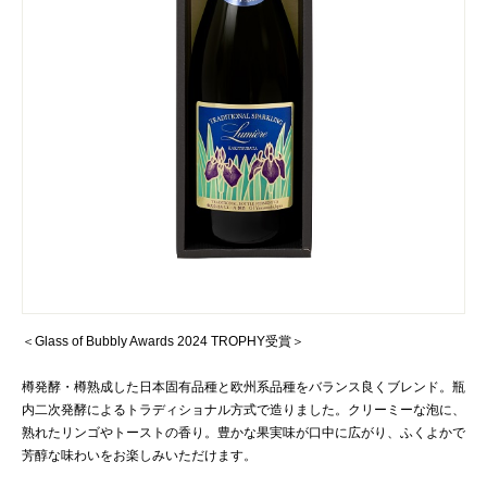
＜Glass of Bubbly Awards 2024 TROPHY受賞＞
樽発酵・樽熟成した日本固有品種と欧州系品種をバランス良くブレンド。瓶
内二次発酵によるトラディショナル方式で造りました。クリーミーな泡に、
熟れたリンゴやトーストの香り。豊かな果実味が口中に広がり、ふくよかで
芳醇な味わいをお楽しみいただけます。