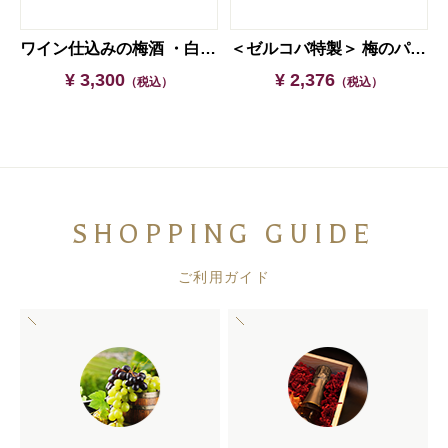
リアケース入り】
ワイン仕込みの梅酒 ・白加賀【ギフト箱入り】
＜ゼルコバ特製＞ 梅のパウンドケーキ ※クール便をご選択ください※
¥ 3,300
¥ 2,376
（税込）
（税込）
SHOPPING GUIDE
ご利用ガイド