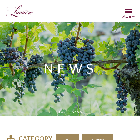
Menu
メニュー
NEWS
TOP
NEWS
CATEGORY
ALL
WINERY