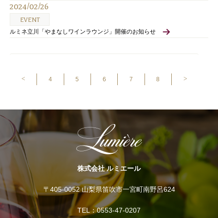
2024/02/26
EVENT
ルミネ立川「やまなしワインラウンジ」開催のお知らせ
<
>
4
5
6
7
8
株式会社 ルミエール
〒405-0052 山梨県笛吹市一宮町南野呂624
TEL：0553-47-0207