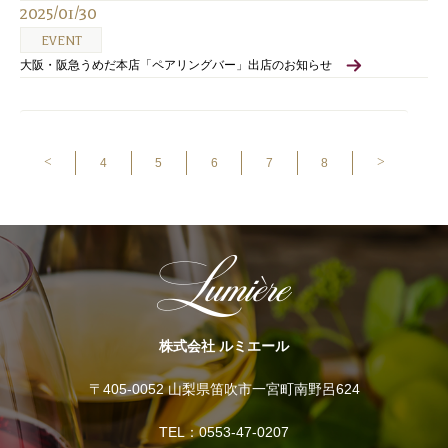
2025/01/30
EVENT
大阪・阪急うめだ本店「ペアリングバー」出店のお知らせ
<
>
4
5
6
7
8
株式会社 ルミエール
〒405-0052 山梨県笛吹市一宮町南野呂624
TEL：0553-47-0207