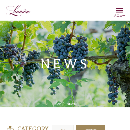
Menu
メニュー
NEWS
TOP
NEWS
CATEGORY
ALL
WINERY