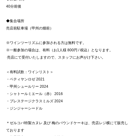
40分前後
◆集合場所
売店前駐車場（甲州の畑前）
※ワインツーリズムに参加される方は無料です。
※一般参加の場合は、有料（お1人様 800円 / 税込）となります。
売店にて受付いたしますので、スタッフにお声がけ下さい。
＜有料試飲：ワインリスト＞
・ペティヤンロゼ 2021
・甲州シュールリー 2024
・シャトールミエール（赤） 2016
・プレステージクラスミルズ 2024
・ジンジャーシードル
＊ゼルコバ特製カヌレ 及び 梅のパウンドケーキは、売店レジ横にて販売し
ております