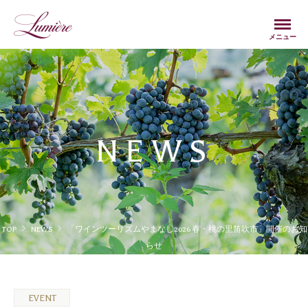
Menu
メニュー
NEWS
TOP
NEWS
「ワインツーリズムやまなし2026 春・桃の里笛吹市」開催のお知
らせ
EVENT