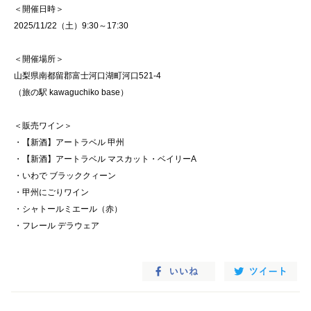
＜開催日時＞
2025/11/22（土）9:30～17:30
＜開催場所＞
山梨県南都留郡富士河口湖町河口521-4
（旅の駅 kawaguchiko base）
＜販売ワイン＞
・【新酒】アートラベル 甲州
・【新酒】アートラベル マスカット・ベイリーA
・いわで ブラッククィーン
・甲州にごりワイン
・シャトールミエール（赤）
・フレール デラウェア