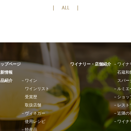
ALL
トップページ
ワイナリー・店舗紹介
－
ワイナ
最新情報
石蔵和
商品紹介
－
ワイン
スパー
ワインリスト
－
ルミエ
受賞歴
－
ショッ
取扱店舗
－
レスト
－
ヴィネガー
－
近隣の
使用レシピ
－
ワイナ
－
特産品