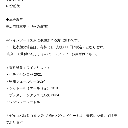
40分前後
◆集合場所
売店前駐車場（甲州の畑前）
※ワインツーリズムに参加される方は無料です。
※一般参加の場合は、有料（お1人様 800円 / 税込）となります。
売店にて受付いたしますので、スタッフにお声がけ下さい。
＜有料試飲：ワインリスト＞
・ペティヤンロゼ 2021
・甲州シュールリー 2024
・シャトールミエール（赤） 2016
・プレステージクラスミルズ 2024
・ジンジャーシードル
＊ゼルコバ特製カヌレ 及び 梅のパウンドケーキは、売店レジ横にて販売し
ております