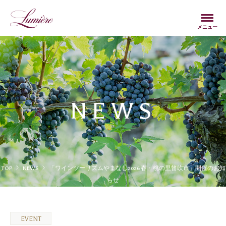
Menu
メニュー
NEWS
TOP
NEWS
「ワインツーリズムやまなし2026 春・桃の里笛吹市」開催のお知
らせ
EVENT